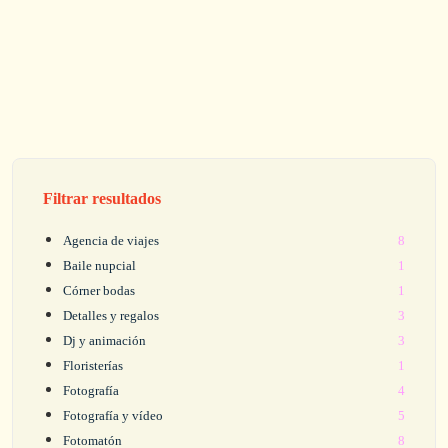
Filtrar resultados
Agencia de viajes
8
Baile nupcial
1
Córner bodas
1
Detalles y regalos
3
Dj y animación
3
Floristerías
1
Fotografía
4
Fotografía y vídeo
5
Fotomatón
8