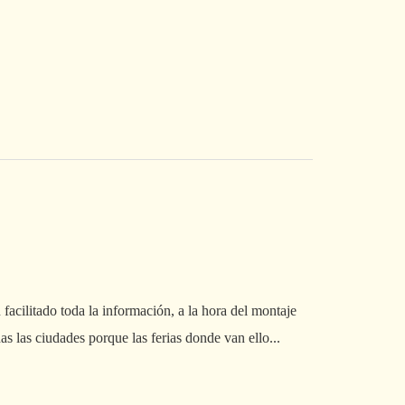
Pa
Bo
cilitado toda la información, a la hora del montaje
La organización d
as las ciudades porque las ferias donde van ello...
pasillos.