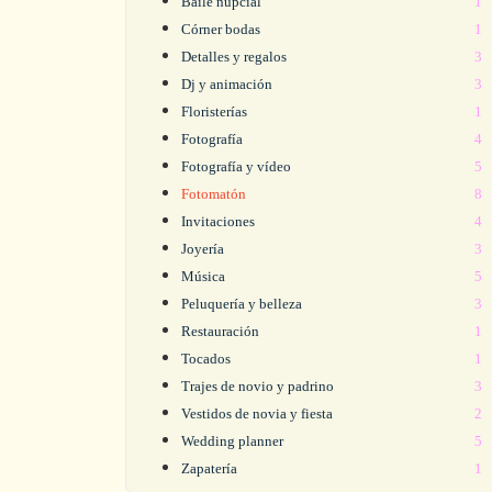
Baile nupcial
1
Córner bodas
1
Detalles y regalos
3
Dj y animación
3
Floristerías
1
Fotografía
4
Fotografía y vídeo
5
Fotomatón
8
Invitaciones
4
Joyería
3
Música
5
Peluquería y belleza
3
Restauración
1
Tocados
1
Trajes de novio y padrino
3
Vestidos de novia y fiesta
2
Wedding planner
5
Zapatería
1