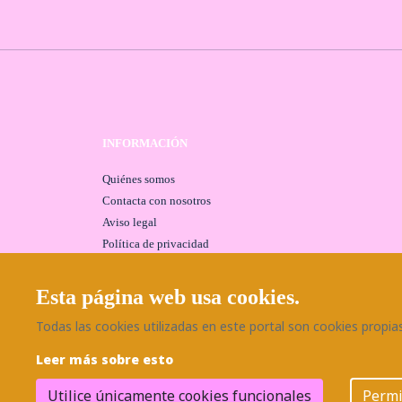
INFORMACIÓN
Quiénes somos
Contacta con nosotros
Aviso legal
Política de privacidad
Política de cookies
Seguridad y protección a compradores
Esta página web usa cookies.
Todas las cookies utilizadas en este portal son cookies propias 
Leer más sobre esto
Utilice únicamente cookies funcionales
Permi