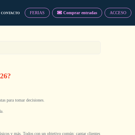
FERIAS
Comprar entradas
ACCESO
CONTACTO
026?
stas para tomar decisiones.
da.
úsicos y más. Todos con un objetivo común: captar clientes