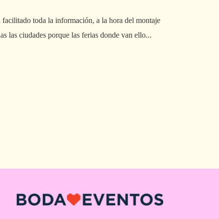
cilitado toda la información, a la hora del montaje
La organización d
as las ciudades porque las ferias donde van ello...
pasillos.