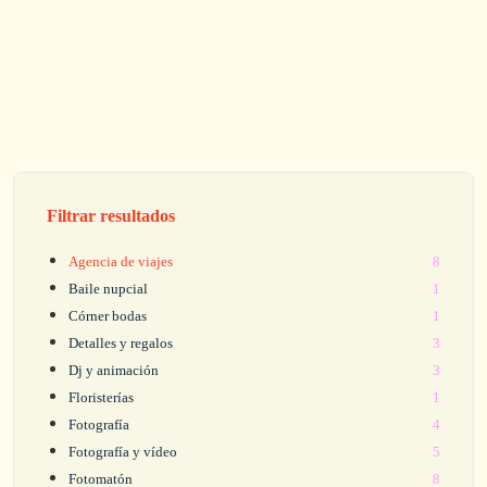
Filtrar resultados
Agencia de viajes
8
Baile nupcial
1
Córner bodas
1
Detalles y regalos
3
Dj y animación
3
Floristerías
1
Fotografía
4
Fotografía y vídeo
5
Fotomatón
8