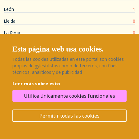
León
1
Lleida
0
La Rioja
0
Lugo
0
Esta página web usa cookies.
Madrid
8
Todas las cookies utilizadas en este portal son cookies
propias de gylestilistas.com o de terceros, con fines
Málaga
3
técnicos, analíticos y de publicidad
Murcia
0
Leer más sobre esto
Navarra
0
Utilice únicamente cookies funcionales
Ourense
0
¿Necesitas ayuda?
Asturias
Permitir todas las cookies
0
Palencia
0
Las Palmas
0