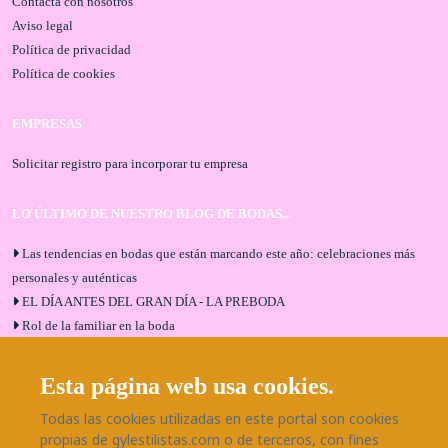
Contacta con nosotros
Aviso legal
Política de privacidad
Política de cookies
EMPRESAS
Solicitar registro para incorporar tu empresa
LO ÚLTIMO DE NUESTRO BLOG DE BODAS...
Las tendencias en bodas que están marcando este año: celebraciones más
personales y auténticas
EL DÍA ANTES DEL GRAN DÍA - LA PREBODA
Rol de la familiar en la boda
El menú de boda ideal
Bodas en Alhaurín de la Torre: entrevista exclusiva con Bodaeventos
Esta página web usa cookies.
Málaga
Todas las cookies utilizadas en este portal son cookies
¿Cómo será tu boda?
propias de gylestilistas.com o de terceros, con fines
Blog de bodas