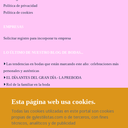
Política de privacidad
Política de cookies
EMPRESAS
Solicitar registro para incorporar tu empresa
LO ÚLTIMO DE NUESTRO BLOG DE BODAS...
Las tendencias en bodas que están marcando este año: celebraciones más
personales y auténticas
EL DÍA ANTES DEL GRAN DÍA - LA PREBODA
Rol de la familiar en la boda
El menú de boda ideal
Bodas en Alhaurín de la Torre: entrevista exclusiva con Bodaeventos
Esta página web usa cookies.
Málaga
Todas las cookies utilizadas en este portal son cookies
¿Cómo será tu boda?
propias de gylestilistas.com o de terceros, con fines
Blog de bodas
técnicos, analíticos y de publicidad