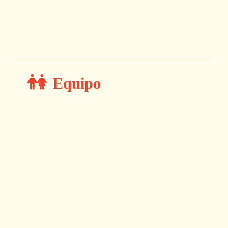
Equipo
JUAN SEBASTIAN
CANO
DIRECTOR
Director de oficina