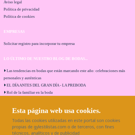
Aviso legal
Política de privacidad
Política de cookies
EMPRESAS
Solicitar registro para incorporar tu empresa
LO ÚLTIMO DE NUESTRO BLOG DE BODAS...
Las tendencias en bodas que están marcando este año: celebraciones más
personales y auténticas
EL DÍA ANTES DEL GRAN DÍA - LA PREBODA
Rol de la familiar en la boda
El menú de boda ideal
Bodas en Alhaurín de la Torre: entrevista exclusiva con Bodaeventos
Esta página web usa cookies.
Málaga
Todas las cookies utilizadas en este portal son cookies
¿Cómo será tu boda?
propias de gylestilistas.com o de terceros, con fines
Blog de bodas
técnicos, analíticos y de publicidad