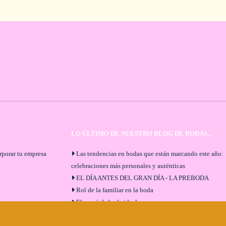
LO ÚLTIMO DE NUESTRO BLOG DE BODAS...
orporar tu empresa
Las tendencias en bodas que están marcando este año:
celebraciones más personales y auténticas
EL DÍA ANTES DEL GRAN DÍA - LA PREBODA
Rol de la familiar en la boda
El menú de boda ideal
Bodas en Alhaurín de la Torre: entrevista exclusiva co