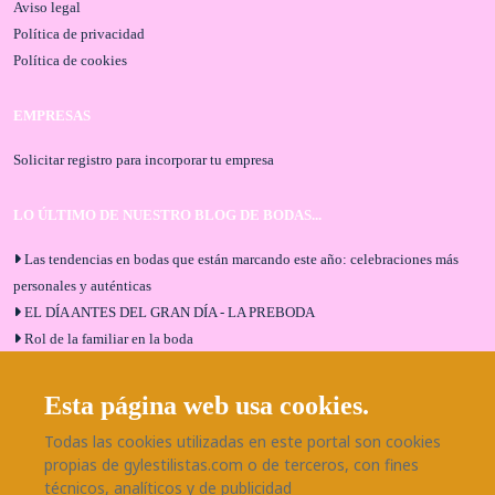
Aviso legal
Política de privacidad
Política de cookies
EMPRESAS
Solicitar registro para incorporar tu empresa
LO ÚLTIMO DE NUESTRO BLOG DE BODAS...
Las tendencias en bodas que están marcando este año: celebraciones más
personales y auténticas
EL DÍA ANTES DEL GRAN DÍA - LA PREBODA
Rol de la familiar en la boda
El menú de boda ideal
Bodas en Alhaurín de la Torre: entrevista exclusiva con Bodaeventos
Esta página web usa cookies.
Málaga
Todas las cookies utilizadas en este portal son cookies
¿Cómo será tu boda?
propias de gylestilistas.com o de terceros, con fines
Blog de bodas
técnicos, analíticos y de publicidad