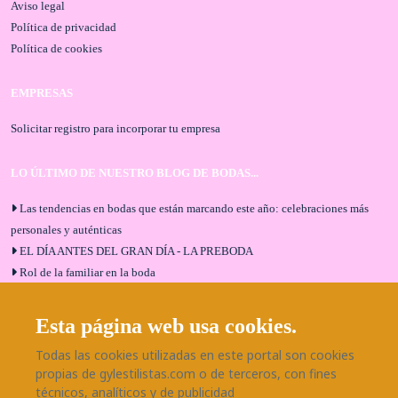
Aviso legal
Política de privacidad
Política de cookies
EMPRESAS
Solicitar registro para incorporar tu empresa
LO ÚLTIMO DE NUESTRO BLOG DE BODAS...
Las tendencias en bodas que están marcando este año: celebraciones más
personales y auténticas
EL DÍA ANTES DEL GRAN DÍA - LA PREBODA
Rol de la familiar en la boda
El menú de boda ideal
Bodas en Alhaurín de la Torre: entrevista exclusiva con Bodaeventos
Esta página web usa cookies.
Málaga
Todas las cookies utilizadas en este portal son cookies
¿Cómo será tu boda?
propias de gylestilistas.com o de terceros, con fines
Blog de bodas
técnicos, analíticos y de publicidad