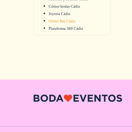
Córner bodas Cádiz
Joyería Cádiz
Glitter Bar Cádiz
Plataforma 360 Cádiz