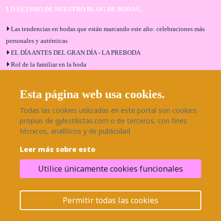
LO ÚLTIMO DE NUESTRO BLOG DE BODAS...
Las tendencias en bodas que están marcando este año: celebraciones más
personales y auténticas
EL DÍA ANTES DEL GRAN DÍA - LA PREBODA
Rol de la familiar en la boda
El menú de boda ideal
Bodas en Alhaurín de la Torre: entrevista exclusiva con Bodaeventos
Esta página web usa cookies.
Málaga
Todas las cookies utilizadas en este portal son cookies
¿Cómo será tu boda?
propias de gylestilistas.com o de terceros, con fines
Blog de bodas
técnicos, analíticos y de publicidad
Leer más sobre esto
SÍGUENOS EN NUESTRAS REDES
Utilice únicamente cookies funcionales
¿Necesitas ayuda?
© 2026 Grupo BodaEventos | Todos los derechos reservados.
Permitir todas las cookies