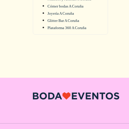
Córner bodas A Coruña
Joyería A Coruña
Glitter Bar A Coruña
Plataforma 360 A Coruña