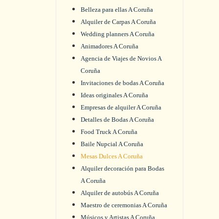
Belleza para ellas A Coruña
Alquiler de Carpas A Coruña
Wedding planners A Coruña
Animadores A Coruña
Agencia de Viajes de Novios A
Coruña
Invitaciones de bodas A Coruña
Ideas originales A Coruña
Empresas de alquiler A Coruña
Detalles de Bodas A Coruña
Food Truck A Coruña
Baile Nupcial A Coruña
Mesas Dulces A Coruña
Alquiler decoración para Bodas
A Coruña
Alquiler de autobús A Coruña
Maestro de ceremonias A Coruña
Músicos y Artistas A Coruña