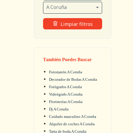
A Coruña
Limpiar filtros
También Puedes Buscar
Fotomatón A Coruña
Decorador de Bodas A Coruña
Fotógrafos A Coruña
Videógrafo A Coruña
Floristerías A Coruña
Dj A Coruña
Cuidado masculino A Coruña
Alquiler de coches A Coruña
Tarta de boda A Coruña