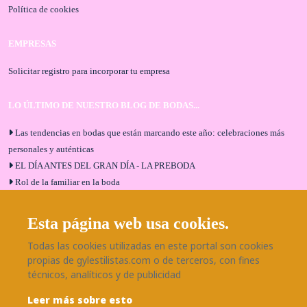
Política de cookies
EMPRESAS
Solicitar registro para incorporar tu empresa
LO ÚLTIMO DE NUESTRO BLOG DE BODAS...
Las tendencias en bodas que están marcando este año: celebraciones más
personales y auténticas
EL DÍA ANTES DEL GRAN DÍA - LA PREBODA
Rol de la familiar en la boda
El menú de boda ideal
Bodas en Alhaurín de la Torre: entrevista exclusiva con Bodaeventos
Esta página web usa cookies.
Málaga
Todas las cookies utilizadas en este portal son cookies
¿Cómo será tu boda?
propias de gylestilistas.com o de terceros, con fines
Blog de bodas
técnicos, analíticos y de publicidad
Leer más sobre esto
SÍGUENOS EN NUESTRAS REDES