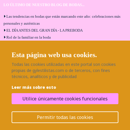
LO ÚLTIMO DE NUESTRO BLOG DE BODAS...
Las tendencias en bodas que están marcando este año: celebraciones más
personales y auténticas
EL DÍA ANTES DEL GRAN DÍA - LA PREBODA
Rol de la familiar en la boda
El menú de boda ideal
Bodas en Alhaurín de la Torre: entrevista exclusiva con Bodaeventos
Esta página web usa cookies.
Málaga
Todas las cookies utilizadas en este portal son cookies
¿Cómo será tu boda?
propias de gylestilistas.com o de terceros, con fines
Blog de bodas
técnicos, analíticos y de publicidad
Leer más sobre esto
SÍGUENOS EN NUESTRAS REDES
Utilice únicamente cookies funcionales
¿Necesitas ayuda?
© 2026 Grupo BodaEventos | Todos los derechos reservados.
Permitir todas las cookies