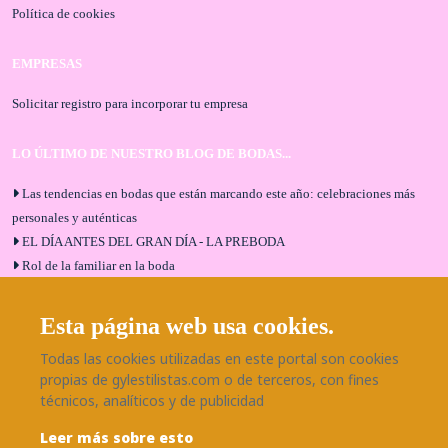
Política de cookies
EMPRESAS
Solicitar registro para incorporar tu empresa
LO ÚLTIMO DE NUESTRO BLOG DE BODAS...
Las tendencias en bodas que están marcando este año: celebraciones más
personales y auténticas
EL DÍA ANTES DEL GRAN DÍA - LA PREBODA
Rol de la familiar en la boda
El menú de boda ideal
Bodas en Alhaurín de la Torre: entrevista exclusiva con Bodaeventos
Esta página web usa cookies.
Málaga
Todas las cookies utilizadas en este portal son cookies
¿Cómo será tu boda?
propias de gylestilistas.com o de terceros, con fines
Blog de bodas
técnicos, analíticos y de publicidad
Leer más sobre esto
SÍGUENOS EN NUESTRAS REDES