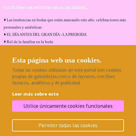
LO ÚLTIMO DE NUESTRO BLOG DE BODAS...
Las tendencias en bodas que están marcando este año: celebraciones más
personales y auténticas
EL DÍA ANTES DEL GRAN DÍA - LA PREBODA
Rol de la familiar en la boda
El menú de boda ideal
Bodas en Alhaurín de la Torre: entrevista exclusiva con Bodaeventos
Esta página web usa cookies.
Málaga
Todas las cookies utilizadas en este portal son cookies
¿Cómo será tu boda?
propias de gylestilistas.com o de terceros, con fines
Blog de bodas
técnicos, analíticos y de publicidad
Leer más sobre esto
SÍGUENOS EN NUESTRAS REDES
Utilice únicamente cookies funcionales
¿Necesitas ayuda?
© 2026 Grupo BodaEventos | Todos los derechos reservados.
Permitir todas las cookies