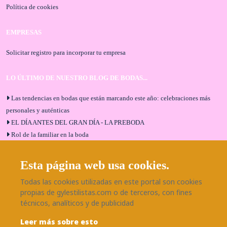
Política de cookies
EMPRESAS
Solicitar registro para incorporar tu empresa
LO ÚLTIMO DE NUESTRO BLOG DE BODAS...
Las tendencias en bodas que están marcando este año: celebraciones más
personales y auténticas
EL DÍA ANTES DEL GRAN DÍA - LA PREBODA
Rol de la familiar en la boda
El menú de boda ideal
Bodas en Alhaurín de la Torre: entrevista exclusiva con Bodaeventos
Esta página web usa cookies.
Málaga
Todas las cookies utilizadas en este portal son cookies
¿Cómo será tu boda?
propias de gylestilistas.com o de terceros, con fines
Blog de bodas
técnicos, analíticos y de publicidad
Leer más sobre esto
SÍGUENOS EN NUESTRAS REDES