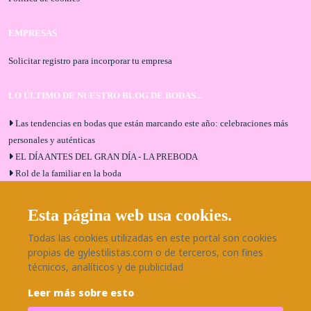
EMPRESAS
Solicitar registro para incorporar tu empresa
LO ÚLTIMO DE NUESTRO BLOG DE BODAS...
Las tendencias en bodas que están marcando este año: celebraciones más
personales y auténticas
EL DÍA ANTES DEL GRAN DÍA - LA PREBODA
Rol de la familiar en la boda
El menú de boda ideal
Bodas en Alhaurín de la Torre: entrevista exclusiva con Bodaeventos
Esta página web usa cookies.
Málaga
Todas las cookies utilizadas en este portal son cookies
¿Cómo será tu boda?
propias de gylestilistas.com o de terceros, con fines
Blog de bodas
técnicos, analíticos y de publicidad
Leer más sobre esto
SÍGUENOS EN NUESTRAS REDES