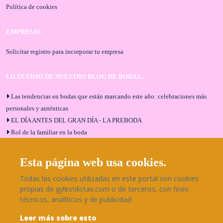
Política de cookies
EMPRESAS
Solicitar registro para incorporar tu empresa
LO ÚLTIMO DE NUESTRO BLOG DE BODAS...
Las tendencias en bodas que están marcando este año: celebraciones más
personales y auténticas
EL DÍA ANTES DEL GRAN DÍA - LA PREBODA
Rol de la familiar en la boda
El menú de boda ideal
Bodas en Alhaurín de la Torre: entrevista exclusiva con Bodaeventos
Esta página web usa cookies.
Málaga
Todas las cookies utilizadas en este portal son cookies
¿Cómo será tu boda?
propias de gylestilistas.com o de terceros, con fines
Blog de bodas
técnicos, analíticos y de publicidad
Leer más sobre esto
SÍGUENOS EN NUESTRAS REDES