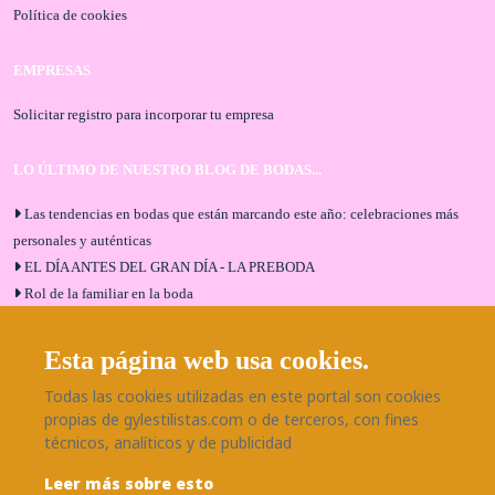
Política de cookies
EMPRESAS
Solicitar registro para incorporar tu empresa
LO ÚLTIMO DE NUESTRO BLOG DE BODAS...
Las tendencias en bodas que están marcando este año: celebraciones más
personales y auténticas
EL DÍA ANTES DEL GRAN DÍA - LA PREBODA
Rol de la familiar en la boda
El menú de boda ideal
Bodas en Alhaurín de la Torre: entrevista exclusiva con Bodaeventos
Esta página web usa cookies.
Málaga
Todas las cookies utilizadas en este portal son cookies
¿Cómo será tu boda?
propias de gylestilistas.com o de terceros, con fines
Blog de bodas
técnicos, analíticos y de publicidad
Leer más sobre esto
SÍGUENOS EN NUESTRAS REDES