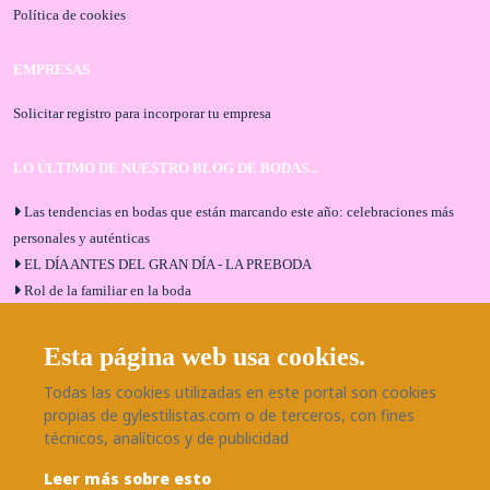
Política de cookies
EMPRESAS
Solicitar registro para incorporar tu empresa
LO ÚLTIMO DE NUESTRO BLOG DE BODAS...
Las tendencias en bodas que están marcando este año: celebraciones más
personales y auténticas
EL DÍA ANTES DEL GRAN DÍA - LA PREBODA
Rol de la familiar en la boda
El menú de boda ideal
Bodas en Alhaurín de la Torre: entrevista exclusiva con Bodaeventos
Esta página web usa cookies.
Málaga
Todas las cookies utilizadas en este portal son cookies
¿Cómo será tu boda?
propias de gylestilistas.com o de terceros, con fines
Blog de bodas
técnicos, analíticos y de publicidad
Leer más sobre esto
SÍGUENOS EN NUESTRAS REDES