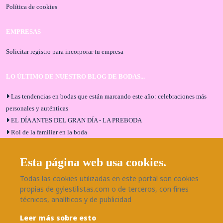
Política de cookies
EMPRESAS
Solicitar registro para incorporar tu empresa
LO ÚLTIMO DE NUESTRO BLOG DE BODAS...
Las tendencias en bodas que están marcando este año: celebraciones más
personales y auténticas
EL DÍA ANTES DEL GRAN DÍA - LA PREBODA
Rol de la familiar en la boda
El menú de boda ideal
Bodas en Alhaurín de la Torre: entrevista exclusiva con Bodaeventos
Esta página web usa cookies.
Málaga
Todas las cookies utilizadas en este portal son cookies
¿Cómo será tu boda?
propias de gylestilistas.com o de terceros, con fines
Blog de bodas
técnicos, analíticos y de publicidad
Leer más sobre esto
SÍGUENOS EN NUESTRAS REDES