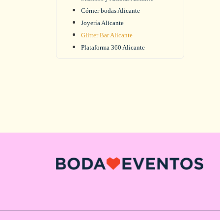
Córner bodas Alicante
Joyería Alicante
Glitter Bar Alicante
Plataforma 360 Alicante