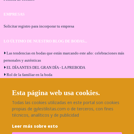
EMPRESAS
Solicitar registro para incorporar tu empresa
LO ÚLTIMO DE NUESTRO BLOG DE BODAS...
Las tendencias en bodas que están marcando este año: celebraciones más
personales y auténticas
EL DÍA ANTES DEL GRAN DÍA - LA PREBODA
Rol de la familiar en la boda
El menú de boda ideal
Bodas en Alhaurín de la Torre: entrevista exclusiva con Bodaeventos
Esta página web usa cookies.
Málaga
Todas las cookies utilizadas en este portal son cookies
¿Cómo será tu boda?
propias de gylestilistas.com o de terceros, con fines
Blog de bodas
técnicos, analíticos y de publicidad
Leer más sobre esto
SÍGUENOS EN NUESTRAS REDES