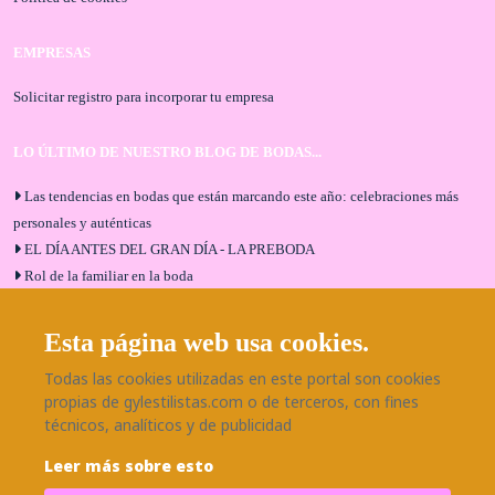
EMPRESAS
Solicitar registro para incorporar tu empresa
LO ÚLTIMO DE NUESTRO BLOG DE BODAS...
Las tendencias en bodas que están marcando este año: celebraciones más
personales y auténticas
EL DÍA ANTES DEL GRAN DÍA - LA PREBODA
Rol de la familiar en la boda
El menú de boda ideal
Bodas en Alhaurín de la Torre: entrevista exclusiva con Bodaeventos
Esta página web usa cookies.
Málaga
Todas las cookies utilizadas en este portal son cookies
¿Cómo será tu boda?
propias de gylestilistas.com o de terceros, con fines
Blog de bodas
técnicos, analíticos y de publicidad
Leer más sobre esto
SÍGUENOS EN NUESTRAS REDES