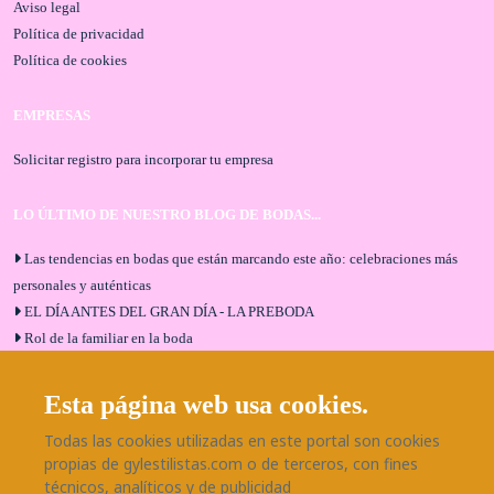
Aviso legal
Política de privacidad
Política de cookies
EMPRESAS
Solicitar registro para incorporar tu empresa
LO ÚLTIMO DE NUESTRO BLOG DE BODAS...
Las tendencias en bodas que están marcando este año: celebraciones más
personales y auténticas
EL DÍA ANTES DEL GRAN DÍA - LA PREBODA
Rol de la familiar en la boda
El menú de boda ideal
Bodas en Alhaurín de la Torre: entrevista exclusiva con Bodaeventos
Esta página web usa cookies.
Málaga
Todas las cookies utilizadas en este portal son cookies
¿Cómo será tu boda?
propias de gylestilistas.com o de terceros, con fines
Blog de bodas
técnicos, analíticos y de publicidad