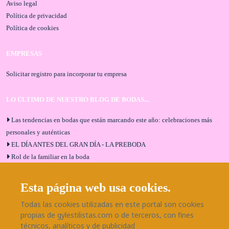
Aviso legal
Política de privacidad
Política de cookies
EMPRESAS
Solicitar registro para incorporar tu empresa
LO ÚLTIMO DE NUESTRO BLOG DE BODAS...
Las tendencias en bodas que están marcando este año: celebraciones más
personales y auténticas
EL DÍA ANTES DEL GRAN DÍA - LA PREBODA
Rol de la familiar en la boda
El menú de boda ideal
Bodas en Alhaurín de la Torre: entrevista exclusiva con Bodaeventos
Esta página web usa cookies.
Málaga
Todas las cookies utilizadas en este portal son cookies
¿Cómo será tu boda?
propias de gylestilistas.com o de terceros, con fines
Blog de bodas
técnicos, analíticos y de publicidad