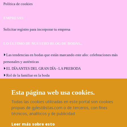
Política de cookies
EMPRESAS
Solicitar registro para incorporar tu empresa
LO ÚLTIMO DE NUESTRO BLOG DE BODAS...
Las tendencias en bodas que están marcando este año: celebraciones más
personales y auténticas
EL DÍA ANTES DEL GRAN DÍA - LA PREBODA
Rol de la familiar en la boda
El menú de boda ideal
Bodas en Alhaurín de la Torre: entrevista exclusiva con Bodaeventos
Esta página web usa cookies.
Málaga
Todas las cookies utilizadas en este portal son cookies
¿Cómo será tu boda?
propias de gylestilistas.com o de terceros, con fines
Blog de bodas
técnicos, analíticos y de publicidad
Leer más sobre esto
SÍGUENOS EN NUESTRAS REDES