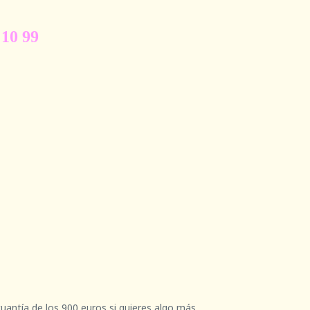
 10 99
cuantía de los 900 euros si quieres algo más