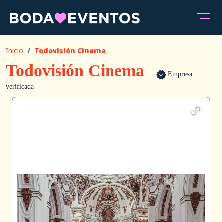
Inicio
Todovisión Cinema
Todovisión Cinema
Empresa
verificada