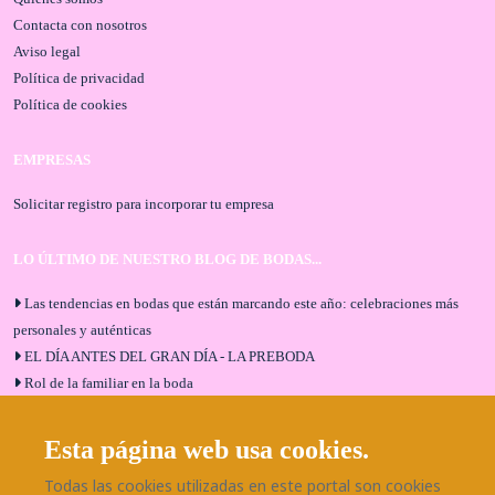
Contacta con nosotros
Aviso legal
Política de privacidad
Política de cookies
EMPRESAS
Solicitar registro para incorporar tu empresa
LO ÚLTIMO DE NUESTRO BLOG DE BODAS...
Las tendencias en bodas que están marcando este año: celebraciones más
personales y auténticas
EL DÍA ANTES DEL GRAN DÍA - LA PREBODA
Rol de la familiar en la boda
El menú de boda ideal
Bodas en Alhaurín de la Torre: entrevista exclusiva con Bodaeventos
Esta página web usa cookies.
Málaga
Todas las cookies utilizadas en este portal son cookies
¿Cómo será tu boda?