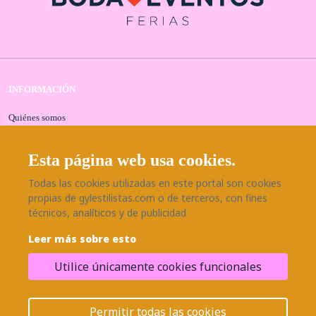
INFORMACIÓN
Quiénes somos
Contacta con nosotros
Aviso legal
Esta página web usa cookies.
Política de privacidad
Todas las cookies utilizadas en este portal son cookies
Política de cookies
propias de gylestilistas.com o de terceros, con fines
Seguridad y protección a compradores
técnicos, analíticos y de publicidad
SÍGUENOS EN NUESTRAS REDES
Leer más sobre esto
Utilice únicamente cookies funcionales
© 2026 Grupo BodaEventos | Todos los derechos reservados.
¿Necesitas ayuda?
Permitir todas las cookies