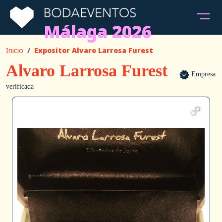
Málaga 2026
Inicio
Expositor Alvaro Larrosa Furest
Alvaro Larrosa Furest
Empresa
verificada